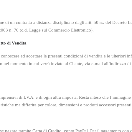
ne di un contratto a distanza disciplinato dagli
artt. 50 ss. del Decreto 
 2003 n. 70 (c.d. Legge sul Commercio Elettronico).
tto di Vendita
i conoscere ed accettare le presenti condizioni
di vendita e le ulteriori i
lo nel momento in cui verrà inviato al Cliente, via e-mail
all’indirizzo d
comprensivi di I.V.A. e di ogni altra imposta. Resta inteso che l’immagin
ristiche ma differire per colore, dimensioni e prodotti accessori presenti 
 se pagare tramite Carta di Credito, conto
PayPal. Per il pagamento con ca