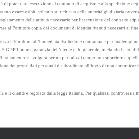
ità di poter dare esecuzione al contratto di
acquisto e alla spedizione degli
ranno essere esibiti soltanto su richiesta della autorità giudiziaria ovvero
espletamento delle attività necessarie per l’esecuzione del contratto stipu
are al
Fornitore copia dei documenti di identità ritenuti necessari al fine
izza il Fornitore all’immediata risoluzione contrattuale per inadempiment
t. 5 GDPR pone a garanzia dell’utente e, in generale, tutelando i suoi diri
e. Il trattamento si svolgerà per un periodo di tempo non superiore a que
zione dei propri dati personali è subordinato all’invio di una comunicazion
a e il cliente è regolato dalla legge italiana. Per qualsiasi
controversia tr