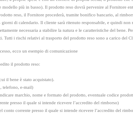
re modello più in basso). Il prodotto reso dovrà
pervenire al Fornitore en
rodotto reso, il Fornitore procederà, tramite bonifico bancario, al
rimbors
 giorni di calendario. Il cliente sarà ritenuto responsabile, e quindi non r
ttamente necessaria a stabilire la natura e le caratteristiche del bene. Pe
ti. Tutti i rischi relativi al trasporto del prodotto reso sono a carico del Cl
i recesso, ecco un esempio di comunicazione
edito il prodotto reso:
i il bene è stato acquistato).
 telefono, e-mail)
: (indicare marchio, nome e formato del
prodotto, eventuale codice prodot
te presso il quale si intende ricevere
l’accredito del rimborso)
el conto corrente presso il quale si intende
ricevere l’accredito del rimbo