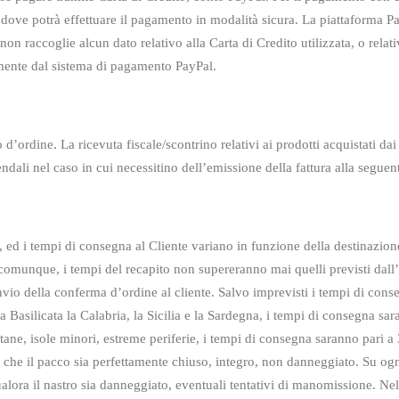
dove potrà effettuare il pagamento in modalità sicura. La
piattaforma Pa
on raccoglie alcun dato relativo alla Carta di Credito utilizzata, o relat
mente dal sistema di pagamento PayPal.
o d’ordine. La ricevuta fiscale/scontrino relativi
ai prodotti acquistati da
endali nel caso in cui necessitino dell’emissione della fattura alla
seguen
 ed i tempi di consegna al Cliente variano in
funzione della destinazion
 comunque, i tempi del recapito non supereranno mai quelli previsti
dall
nvio della conferma d’ordine al cliente. Salvo imprevisti i tempi di conse
a Basilicata
la Calabria, la Sicilia e la Sardegna, i tempi di consegna sa
ntane, isole minori, estreme
periferie, i tempi di consegna saranno pari a
e che il pacco sia perfettamente chiuso, integro, non danneggiato. Su og
lora il nastro sia danneggiato, eventuali tentativi di manomissione. Nel c