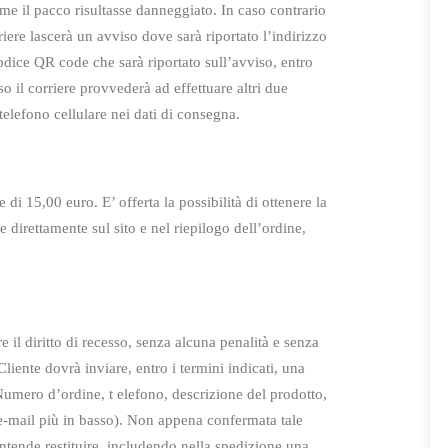
ome il pacco risultasse danneggiato. In caso contrario
riere lascerà un avviso dove sarà riportato l’indirizzo
codice QR code che sarà riportato sull’avviso, entro
o il corriere provvederà ad effettuare altri due
telefono cellulare nei dati di consegna.
di 15,00 euro. E’ offerta la possibilità di ottenere la
direttamente sul sito e nel riepilogo dell’ordine,
re il diritto di recesso, senza alcuna penalità e senza
Cliente dovrà inviare, entro i termini indicati, una
Numero d’ordine, t elefono,
descrizione del prodotto,
 e-mail più in basso). Non appena
confermata tale
 intende restituire, includendo nella spedizione una