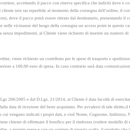
 corriere, accettando il pacco con riserva specifica che indichi dove e c
l cliente non sia reperibile al momento della consegna dell’ordine, il cor
rni, dove il pacco potrà essere ritirato dal destinatario, presentando il 
te nelle vicinanze del luogo della consegna un access point in questo cas
na senza impedimenti, al Cliente viene richiesto di inserire un numero di 
ine, viene richiesto un contributo per le spese di trasporto e spedizione 
periore a 100,00 euro di spesa. In caso contrario sarà data comunicazione 
D.Lgs 206/2005 e dal D.Lgs. 21/2014, al Cliente
è data facoltà di esercita
alla data di ricezione del bene acquistato. Per avvalersi di tale diritto,il 
n cui vengano indicati i propri dati, e cioè Nome, Cognome, Indirizzo, 
iene chiesto di
effettuare il bonifico per il rimborso (vedere modello di
edire, a proprie spese e con un
corriere di propria scelta, il prodotto che