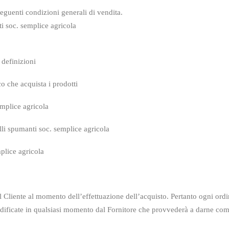
 seguenti condizioni generali di vendita.
i soc. semplice agricola
 definizioni
co che acquista i prodotti
emplice agricola
lli spumanti soc. semplice agricola
mplice agricola
l Cliente al momento dell’effettuazione
dell’acquisto. Pertanto ogni ord
ificate in qualsiasi momento dal Fornitore che provvederà a darne comun