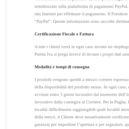
reindirizzato
sulla piattaforma di pagamento PayPal, 
sito Internet per effettuare il
pagamento. Il Fornitore n
“PayPal”. Queste informazioni sono raccolte diretta
Certificazione Fiscale e Fattura
A tutti i clienti verrà in ogni caso inviato un riepilog
Partita Iva si prega
invece di inviare i propri dati azi
Modalitá e tempi di consegna
I prodotti vengono spediti a mezzo corriere espresso,
della disponibilità del
prodotto stesso. In ogni caso,
avviene entro 3 giorni lavorativi dal momento
dell’i
lavorativo dalla consegna al Corriere. Per la Puglia, l
località difficilmente raggiungibili quali località mo
della merce, il Cliente deve tassativamente verificar
garanzia per impedirne l’apertura e per segnalare, qua