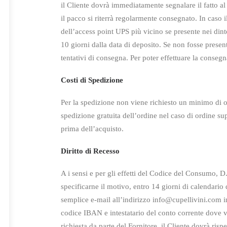
il Cliente dovrà immediatamente segnalare il fatto al
il pacco si riterrà regolarmente consegnato. In caso i
dell’access point UPS più vicino se presente nei dinto
10 giorni dalla data di deposito. Se non fosse presen
tentativi di consegna. Per poter effettuare la conseg
Costi di Spedizione
Per la spedizione non viene richiesto un minimo di ord
spedizione gratuita dell’ordine nel caso di ordine su
prima dell’acquisto.
Diritto di Recesso
A i sensi e per gli effetti del Codice del Consumo, 
specificarne il motivo,
entro 14 giorni di calendario d
semplice e-mail all’indirizzo info@cupellivini.com i
codice IBAN e intestatario del conto corrente dove v
richiesta da parte del Fornitore, il Cliente dovrà risp