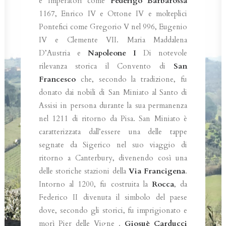
e Imperatori come
Federigo Barbarossa
1167, Enrico IV e Ottone IV e molteplici
Pontefici come Gregorio V nel 996, Eugenio
IV e Clemente VII. Maria Maddalena
D’Austria e
Napoleone I
Di notevole
rilevanza storica il Convento di
San
Francesco
che, secondo la tradizione, fu
donato dai nobili di San Miniato al Santo di
Assisi in persona durante la sua permanenza
nel 1211 di ritorno da Pisa. San Miniato è
caratterizzata dall’essere una delle tappe
segnate da Sigerico nel suo viaggio di
ritorno a Canterbury, divenendo così una
delle storiche stazioni della
Via Francigena
.
Intorno al 1200, fu costruita la
Rocca
, da
Federico II divenuta il simbolo del paese
dove, secondo gli storici, fu imprigionato e
morì Pier delle Vigne .
Giosuè Carducci